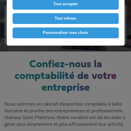
Tout accepter
Intéressé(e) ?
Tout refuser
Contactez-nous
Personnaliser mes choix
Confiez-nous la
comptabilité de votre
entreprise
Nous sommes un cabinet d'expertise comptable à taille
humaine et proche des entrepreneurs et professionnels
libéraux Saint-Martinois. Notre vocation est de les aider à
gérer plus simplement et plus efficacement leur activité.