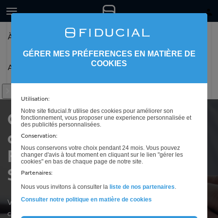
À propos
Nos offres
Nos agences
GÉRER MES PRÉFERENCES EN MATIÈRE DE
COOKIES
Actualités
Utilisation:
Notre site fiducial.fr utilise des cookies pour améliorer son
Choisissez un cabinet
fonctionnement, vous proposer une experience personnalisée et
des publicités personnalisées.
d'expertise comptable
Conservation:
Nous conservons votre choix pendant 24 mois. Vous pouvez
FIDUCIAL proche de
changer d'avis à tout moment en cliquant sur le lien "gérer les
cookies" en bas de chaque page de notre site.
Saint-Martin
Partenaires:
Nous vous invitons à consulter la
liste de nos partenaires
.
Consulter notre politique en matière de cookies
Votre expert comptable pour la comptabilité, la paie, la
création et la reprise de votre entreprise