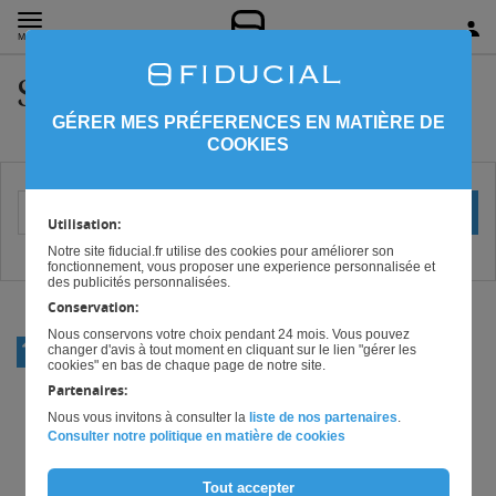
MENU
Sécurité Franche-Comté
GÉRER MES PRÉFERENCES EN MATIÈRE DE
COOKIES
Votre localisation (ville ou code postal)
OK
Utilisation:
Notre site fiducial.fr utilise des cookies pour améliorer son
fonctionnement, vous proposer une experience personnalisée et
des publicités personnalisées.
Conservation:
Nous conservons votre choix pendant 24 mois. Vous pouvez
RETOUR
changer d'avis à tout moment en cliquant sur le lien "gérer les
SÉCURITÉ
cookies" en bas de chaque page de notre site.
Partenaires:
Nous vous invitons à consulter la
liste de nos partenaires
.
Consulter notre politique en matière de cookies
Tout accepter