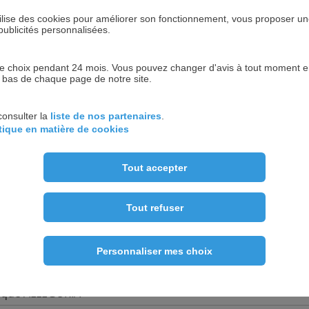
 utilise des cookies pour améliorer son fonctionnement, vous proposer u
publicités personnalisées.
 choix pendant 24 mois. Vous pouvez changer d'avis à tout moment en 
n bas de chaque page de notre site.
2
3
1
consulter la
liste de nos partenaires
.
itique en matière de cookies
Tout accepter
Tout refuser
Personnaliser mes choix
UTS-DE-SEINE
tique ALLEGORIA