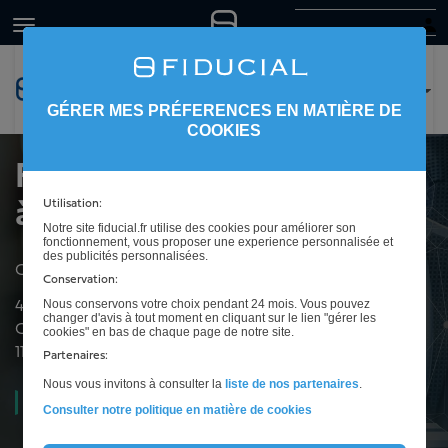
GÉRER MES PRÉFERENCES EN MATIÈRE DE
COOKIES
FIDUCIAL Sofiral Avocats
à Narbonne
Utilisation:
Notre site fiducial.fr utilise des cookies pour améliorer son
fonctionnement, vous proposer une experience personnalisée et
des publicités personnalisées.
Cabinet d'avocats pour les entreprises à Narbonne
Conservation:
Nous conservons votre choix pendant 24 mois. Vous pouvez
44 avenue Paul Sabatier
changer d'avis à tout moment en cliquant sur le lien "gérer les
CS 90329
cookies" en bas de chaque page de notre site.
11785
Narbonne
Partenaires:
Nous vous invitons à consulter la
liste de nos partenaires
.
Ouvert
09h00 à 12h00 et de 14h00 à 17h00
Consulter notre politique en matière de cookies