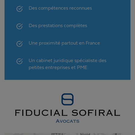
Des compétences reconnues
Des prestations complètes
Une proximité partout en France
Un cabinet juridique spécialiste des
petites entreprises et PME