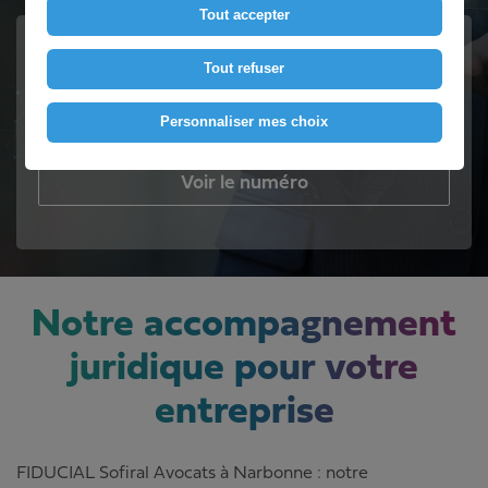
Tout accepter
Un avocat proche de vous
Tout refuser
Contactez-nous
Personnaliser mes choix
Voir le numéro
Notre accompagnement
juridique pour votre
entreprise
FIDUCIAL Sofiral Avocats à Narbonne : notre