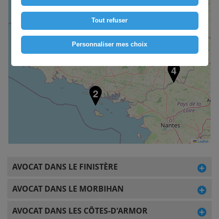
Tout refuser
3
Personnaliser mes choix
1
4
2
Leaflet
AVOCAT DANS LE FINISTÈRE
AVOCAT DANS LE MORBIHAN
AVOCAT DANS LES CÔTES-D'ARMOR