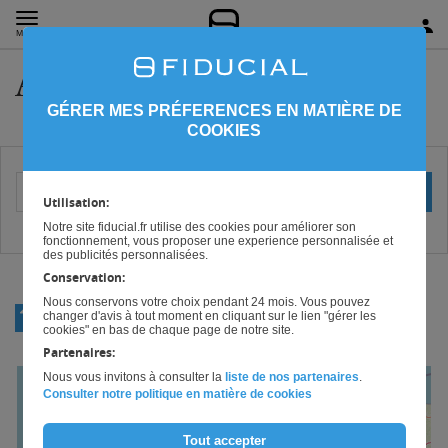
MENU
Avocat en Bretagne
GÉRER MES PRÉFERENCES EN MATIÈRE DE
COOKIES
Votre localisation (ville ou code postal)
OK
Utilisation:
Notre site fiducial.fr utilise des cookies pour améliorer son
fonctionnement, vous proposer une experience personnalisée et
des publicités personnalisées.
Conservation:
Nous conservons votre choix pendant 24 mois. Vous pouvez
RETOUR
changer d'avis à tout moment en cliquant sur le lien "gérer les
AVOCAT
cookies" en bas de chaque page de notre site.
Partenaires:
Nous vous invitons à consulter la
liste de nos partenaires
.
+
Consulter notre politique en matière de cookies
−
Tout accepter