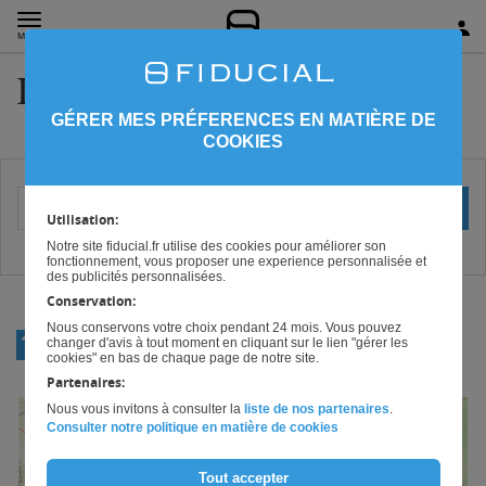
MENU
Informatique Limousin
GÉRER MES PRÉFERENCES EN MATIÈRE DE
COOKIES
Votre localisation (ville ou code postal)
OK
Utilisation:
Notre site fiducial.fr utilise des cookies pour améliorer son
fonctionnement, vous proposer une experience personnalisée et
des publicités personnalisées.
Conservation:
Nous conservons votre choix pendant 24 mois. Vous pouvez
RETOUR
changer d'avis à tout moment en cliquant sur le lien "gérer les
INFORMATIQUE
cookies" en bas de chaque page de notre site.
Partenaires:
Nous vous invitons à consulter la
liste de nos partenaires
.
+
Consulter notre politique en matière de cookies
−
Tout accepter