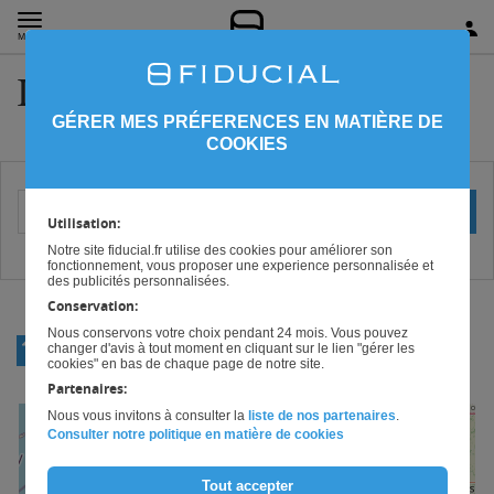
MENU
Informatique Orne
GÉRER MES PRÉFERENCES EN MATIÈRE DE
COOKIES
Votre localisation (ville ou code postal)
OK
Utilisation:
Notre site fiducial.fr utilise des cookies pour améliorer son
fonctionnement, vous proposer une experience personnalisée et
des publicités personnalisées.
Conservation:
Nous conservons votre choix pendant 24 mois. Vous pouvez
RETOUR
changer d'avis à tout moment en cliquant sur le lien "gérer les
BASSE-NORMANDIE
cookies" en bas de chaque page de notre site.
Partenaires:
Nous vous invitons à consulter la
liste de nos partenaires
.
+
Consulter notre politique en matière de cookies
−
Tout accepter