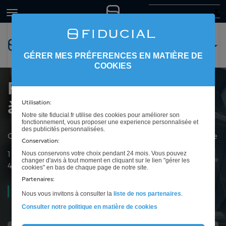
GÉRER MES PRÉFERENCES EN MATIÈRE DE
COOKIES
FIDUCIAL Sofiral Avocats
à Angers - Ponts-de-Cé
Utilisation:
Notre site fiducial.fr utilise des cookies pour améliorer son
fonctionnement, vous proposer une experience personnalisée et
des publicités personnalisées.
Cabinet d'avocats pour les entreprises à Les Ponts-de-Ce
Conservation:
Nous conservons votre choix pendant 24 mois. Vous pouvez
1 rue Henri Jarry
changer d'avis à tout moment en cliquant sur le lien "gérer les
49135
Les Ponts-de-Ce
cookies" en bas de chaque page de notre site.
Partenaires:
Fermé aujourd'hui
Nous vous invitons à consulter la
liste de nos partenaires
.
Consulter notre politique en matière de cookies