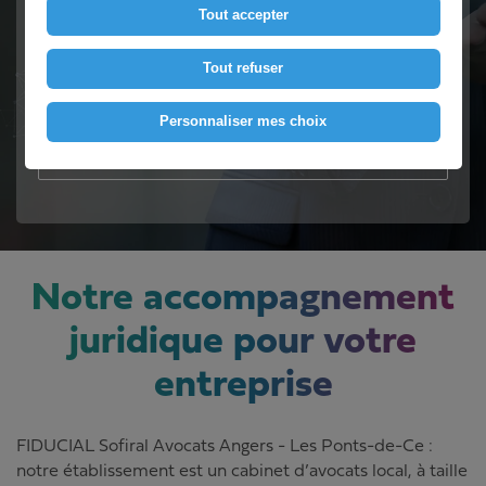
Un avocat proche de vous
Tout accepter
Tout refuser
Contactez-nous
Personnaliser mes choix
Voir le numéro
Notre accompagnement
juridique pour votre
entreprise
FIDUCIAL Sofiral Avocats Angers - Les Ponts-de-Ce :
notre établissement est un cabinet d’avocats local, à taille