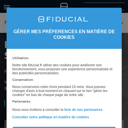
FIDUCIAL Office Solutions Paris IDF
GÉRER MES PRÉFERENCES EN MATIÈRE DE
COOKIES
FIDUCIAL Office
Solutions Paris IDF
Utilisation:
Notre site fiducial.fr utilise des cookies pour améliorer son
fonctionnement, vous proposer une experience personnalisée et
FIDUCIAL Office Solutions à La Défense
des publicités personnalisées.
Conservation:
41 rue du Capitaine Guynemer
Nous conservons votre choix pendant 24 mois. Vous pouvez
92925
La Défense
changer d'avis à tout moment en cliquant sur le lien "gérer les
cookies" en bas de chaque page de notre site.
Partenaires:
Ouvert
09h00 à 12h00 et de 14h00 à 17h00
Nous vous invitons à consulter la
liste de nos partenaires
.
Consulter notre politique en matière de cookies
Toutes vos solutions bureautique