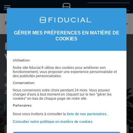
FIDUCIAL Expertise Valence
GÉRER MES PRÉFERENCES EN MATIÈRE DE
COOKIES
FIDUCIAL Expertise
Valence
Utilisation:
Notre site fiducial.fr utilise des cookies pour améliorer son
fonctionnement, vous proposer une experience personnalisée et
Cabinet d'expertise comptable à Valence
des publicités personnalisées.
Conservation:
83 rue Pierre Corneille
Nous conservons votre choix pendant 24 mois. Vous pouvez
26000
Valence
changer d'avis à tout moment en cliquant sur le lien "gérer les
cookies" en bas de chaque page de notre site.
Partenaires:
Ouvert
08h00 à 12h30 et de 13h30 à 17h30
Nous vous invitons à consulter la
liste de nos partenaires
.
Consulter notre politique en matière de cookies
Intéressé(e) ?