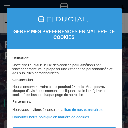
FIDUCIAL Expertise Pont-à-Mousson
GÉRER MES PRÉFERENCES EN MATIÈRE DE
COOKIES
FIDUCIAL Expertise
Pont-à-Mousson
Utilisation:
Notre site fiducial.fr utilise des cookies pour améliorer son
fonctionnement, vous proposer une experience personnalisée et
Cabinet d'expertise comptable à Pont-à-Mousson
des publicités personnalisées.
Conservation:
100 rue du Bois Le Prêtre
Nous conservons votre choix pendant 24 mois. Vous pouvez
54700
Pont-à-Mousson
changer d'avis à tout moment en cliquant sur le lien "gérer les
cookies" en bas de chaque page de notre site.
Partenaires:
Ouvert
08h30 à 12h00 et de 13h00 à 17h30
Nous vous invitons à consulter la
liste de nos partenaires
.
Consulter notre politique en matière de cookies
Intéressé(e) ?