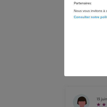
Partenaires:
Nous vous invitons à 
Les avi
Consulter notre pol
13 jui