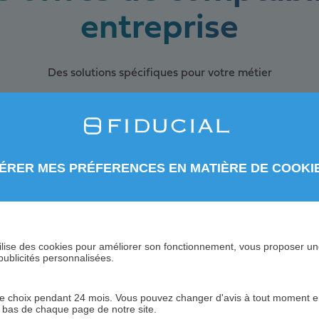
entreprise
Des solutions spécifiques pour votre métier
d’infirmier
Comptabilité d'un hô
Comptabilité pour sa
ÉRER MES PRÉFERENCES EN MATIÈRE DE COOKI
cie
Comptabilité pour ca
ice
Comptabilité boulan
Comptabilité pour g
 utilise des cookies pour améliorer son fonctionnement, vous proposer u
publicités personnalisées.
 choix pendant 24 mois. Vous pouvez changer d'avis à tout moment en 
n bas de chaque page de notre site.