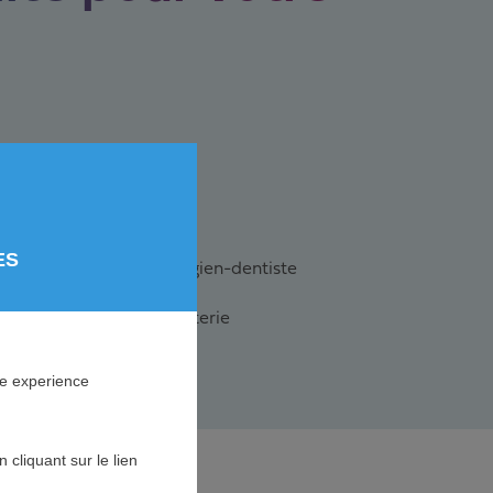
tel-restaurant
lon de coiffure
ES
binet dentaire et chirurgien-dentiste
gerie-pâtisserie-chocolaterie
arage automobile
ne experience
cliquant sur le lien