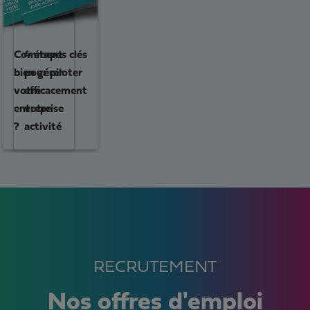
Comment
4 étapes clés
bien gérer
pour piloter
votre
efficacement
entreprise
votre
?
activité
RECRUTEMENT
Nos offres d'emploi