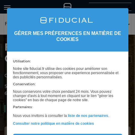
FIDUCIAL Expertise Oloron Sainte-Marie
GÉRER MES PRÉFERENCES EN MATIÈRE DE
COOKIES
FIDUCIAL Expertise
Oloron Sainte-Marie
Utilisation:
Notre site fiducial.fr utilise des cookies pour améliorer son
fonctionnement, vous proposer une experience personnalisée et
Cabinet d'expertise comptable à Oloron Sainte-Marie
des publicités personnalisées.
Conservation:
53 avenue De Lattre de Tassigny
Nous conservons votre choix pendant 24 mois. Vous pouvez
64400
Oloron Sainte-Marie
changer d'avis à tout moment en cliquant sur le lien "gérer les
cookies" en bas de chaque page de notre site.
Partenaires:
Ouvert
08h30 à 12h30 et de 13h30 à 18h00
Nous vous invitons à consulter la
liste de nos partenaires
.
Consulter notre politique en matière de cookies
Intéressé(e) ?