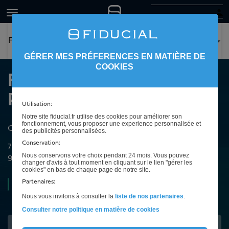
FIDUCIAL Expertise Le Port
GÉRER MES PRÉFERENCES EN MATIÈRE DE
COOKIES
FIDUCIAL Expertise Le
Port
Utilisation:
Notre site fiducial.fr utilise des cookies pour améliorer son
fonctionnement, vous proposer une experience personnalisée et
Cabinet d'expertise comptable à La Possession
des publicités personnalisées.
Conservation:
7 rue de LOBELIE
Nous conservons votre choix pendant 24 mois. Vous pouvez
97419
La Possession
changer d'avis à tout moment en cliquant sur le lien "gérer les
cookies" en bas de chaque page de notre site.
Partenaires:
Ouvert
08h30 à 12h00 et de 13h00 à 17h00
Nous vous invitons à consulter la
liste de nos partenaires
.
Consulter notre politique en matière de cookies
Intéressé(e) ?