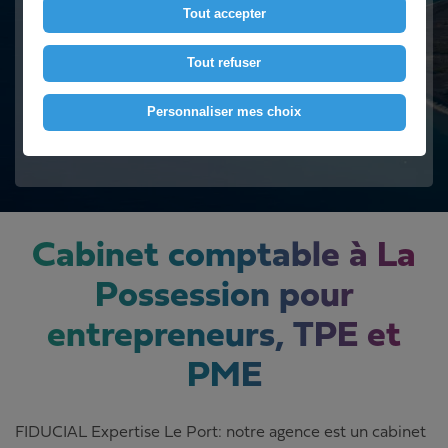
Tout accepter
Contactez-nous
Tout refuser
Personnaliser mes choix
Voir le numéro
Cabinet comptable à La
Possession pour
entrepreneurs, TPE et
PME
FIDUCIAL Expertise Le Port: notre agence est un cabinet