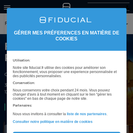
FIDUCIAL Expertise La Rochelle
GÉRER MES PRÉFERENCES EN MATIÈRE DE
COOKIES
FIDUCIAL Expertise La
Rochelle
Utilisation:
Notre site fiducial.fr utilise des cookies pour améliorer son
fonctionnement, vous proposer une experience personnalisée et
Cabinet d'expertise comptable à Puilboreau
des publicités personnalisées.
Conservation:
30 rue du 18 Juin
Nous conservons votre choix pendant 24 mois. Vous pouvez
17138
Puilboreau
changer d'avis à tout moment en cliquant sur le lien "gérer les
cookies" en bas de chaque page de notre site.
Partenaires:
Fermé aujourd'hui
Nous vous invitons à consulter la
liste de nos partenaires
.
Consulter notre politique en matière de cookies
Intéressé(e) ?