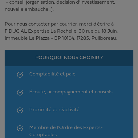
- conseil (organisation, décision d’investissement,
nouvelle embauche…).
Pour nous contacter par courrier, merci d'écrire à
FIDUCIAL Expertise La Rochelle
,
30 rue du 18 Juin
,
Immeuble Le Plazza - BP 10104
,
17285
,
Puilboreau
.
POURQUOI NOUS CHOISIR ?
Comptabilité et paie
Écoute, accompagnement et conseils
Proximité et réactivité
Membre de l'Ordre des Experts-
Comptables