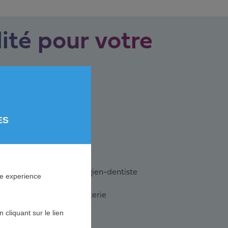
ité pour votre
ES
tel-restaurant
lon de coiffure
binet dentaire et chirurgien-dentiste
ne experience
gerie-pâtisserie-chocolaterie
cliquant sur le lien
arage automobile