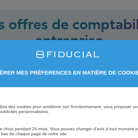
 offres de comptabil
entreprise
Des solutions spécifiques pour votre métier
ÉRER MES PRÉFERENCES EN MATIÈRE DE COOKI
d’infirmier
Comptabilité d'un hô
Comptabilité pour sa
cie
Comptabilité pour ca
 utilise des cookies pour améliorer son fonctionnement, vous proposer u
publicités personnalisées.
ice
Comptabilité boulan
 choix pendant 24 mois. Vous pouvez changer d'avis à tout moment en 
Comptabilité pour g
n bas de chaque page de notre site.