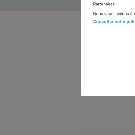
Partenaires:
Nous vous invitons à 
Consulter notre pol
Les avi