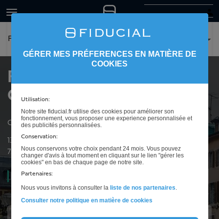
FIDUCIAL Expertise Chambéry
GÉRER MES PRÉFERENCES EN MATIÈRE DE
COOKIES
FIDUCIAL Expertise
Chambéry
Utilisation:
Notre site fiducial.fr utilise des cookies pour améliorer son
fonctionnement, vous proposer une experience personnalisée et
Cabinet d'expertise comptable à La Motte-Servolex
des publicités personnalisées.
Conservation:
137 avenue Jean-Marie Michellier
Nous conservons votre choix pendant 24 mois. Vous pouvez
73290
La Motte-Servolex
changer d'avis à tout moment en cliquant sur le lien "gérer les
cookies" en bas de chaque page de notre site.
Partenaires:
Ouvert
08h00 à 12h00 et de 13h30 à 17h30
Nous vous invitons à consulter la
liste de nos partenaires
.
Consulter notre politique en matière de cookies
Intéressé(e) ?