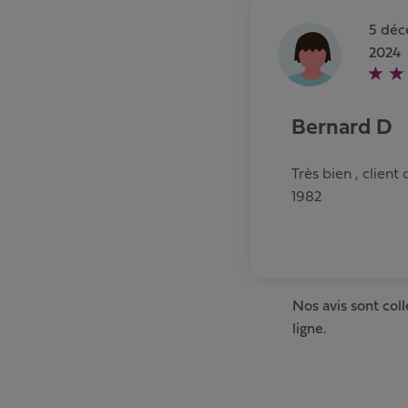
5 dé
2024
Bernard D
Très bien , client
1982
Nos avis sont col
ligne.