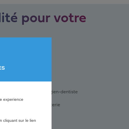
ité pour votre
tel-restaurant
ES
lon de coiffure
binet dentaire et chirurgien-dentiste
ne experience
gerie-pâtisserie-chocolaterie
arage automobile
cliquant sur le lien