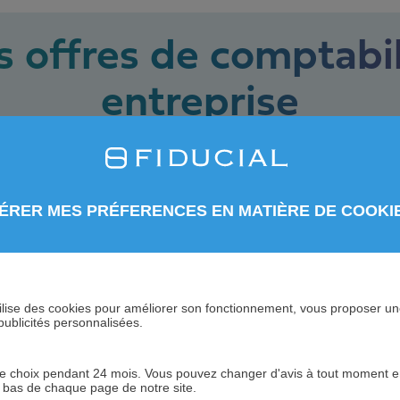
 offres de comptabil
entreprise
Des solutions spécifiques pour votre métier
d’infirmier
Comptabilité d'un hô
ÉRER MES PRÉFERENCES EN MATIÈRE DE COOKI
Comptabilité pour sa
cie
Comptabilité pour ca
 utilise des cookies pour améliorer son fonctionnement, vous proposer u
publicités personnalisées.
ice
Comptabilité boulan
Comptabilité pour g
 choix pendant 24 mois. Vous pouvez changer d'avis à tout moment en 
n bas de chaque page de notre site.