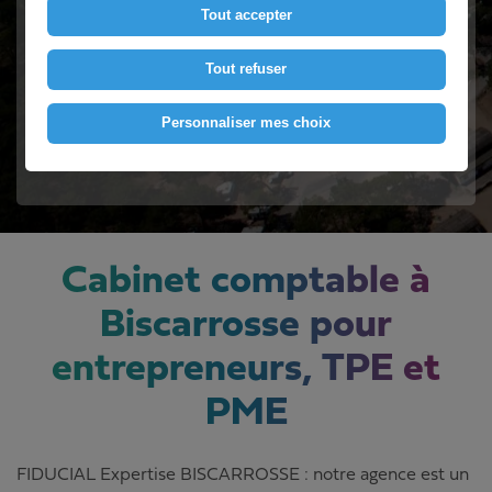
Tout accepter
Contactez-nous
Tout refuser
Personnaliser mes choix
Voir le numéro
Cabinet comptable à
Biscarrosse pour
entrepreneurs, TPE et
PME
FIDUCIAL Expertise BISCARROSSE : notre agence est un