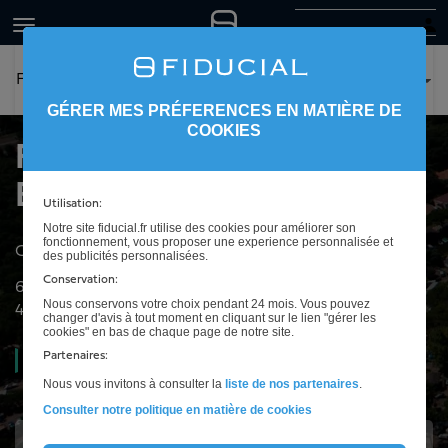
FIDUCIAL Expertise Biscarrosse
GÉRER MES PRÉFERENCES EN MATIÈRE DE
COOKIES
FIDUCIAL Expertise
Biscarrosse
Utilisation:
Notre site fiducial.fr utilise des cookies pour améliorer son
fonctionnement, vous proposer une experience personnalisée et
Cabinet d'expertise comptable à Biscarrosse
des publicités personnalisées.
Conservation:
69 Place Marsan
Nous conservons votre choix pendant 24 mois. Vous pouvez
40600
Biscarrosse
changer d'avis à tout moment en cliquant sur le lien "gérer les
cookies" en bas de chaque page de notre site.
Partenaires:
Ouvert
09h00 à 12h30 et de 13h30 à 18h00
Nous vous invitons à consulter la
liste de nos partenaires
.
Consulter notre politique en matière de cookies
Intéressé(e) ?