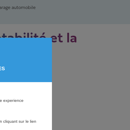
arage automobile
tabilité et la
ES
ne experience
cliquant sur le lien