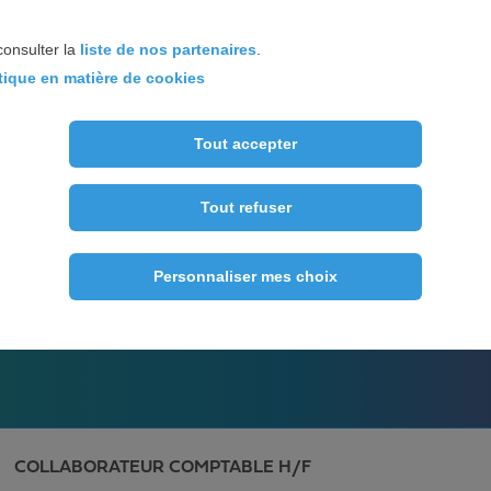
4 étapes clés pour piloter efficacement votre
consulter la
liste de nos partenaires
.
activité
itique en matière de cookies
Tout accepter
Tout refuser
RECRUTEMENT
Personnaliser mes choix
Nos offres d'emploi
COLLABORATEUR COMPTABLE H/F