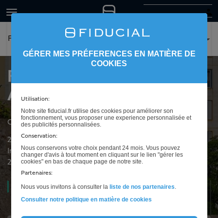
FIDUCIAL Expertise Ajaccio
GÉRER MES PRÉFERENCES EN MATIÈRE DE
COOKIES
FIDUCIAL Expertise
Ajaccio
Utilisation:
Notre site fiducial.fr utilise des cookies pour améliorer son
fonctionnement, vous proposer une experience personnalisée et
Cabinet d'expertise comptable à Ajaccio
des publicités personnalisées.
Conservation:
23 cours Général Leclerc
Nous conservons votre choix pendant 24 mois. Vous pouvez
Immeuble Le Napoléon
changer d'avis à tout moment en cliquant sur le lien "gérer les
cookies" en bas de chaque page de notre site.
20000
Ajaccio
Partenaires:
Ouvert
08h30 à 12h30 et de 14h00 à 18h00
Nous vous invitons à consulter la
liste de nos partenaires
.
Consulter notre politique en matière de cookies