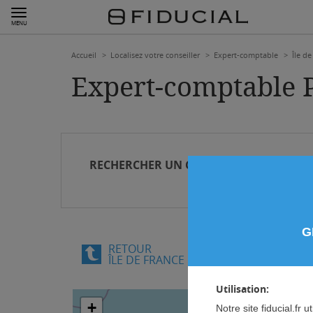
MENU
Accueil
Localisez votre conseiller
Expert-comptable
Île de
Expert-comptable P
RECHERCHER
UN CONTACT OU UNE AGE
G
RETOUR
ÎLE DE FRANCE
Utilisation:
+
Notre site fiducial.fr