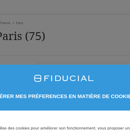
 France
Paris
aris (
75
)
NCE FIDUCIAL
:
Votre localisation (ville ou code postal)
ÉRER MES PRÉFERENCES EN MATIÈRE DE COOKI
 utilise des cookies pour améliorer son fonctionnement, vous proposer u