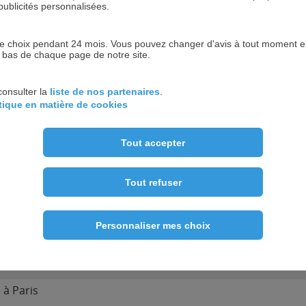
publicités personnalisées.
 choix pendant 24 mois. Vous pouvez changer d'avis à tout moment en 
n bas de chaque page de notre site.
consulter la
liste de nos partenaires
.
itique en matière de cookies
1
Tout accepter
Tout refuser
Personnaliser mes choix
E PARIS
 à Paris