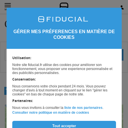
MENU
Conseil Tarn-et-Garonne
GÉRER MES PRÉFERENCES EN MATIÈRE DE
COOKIES
Votre localisation (ville ou code postal)
OK
Utilisation:
Notre site fiducial.fr utilise des cookies pour améliorer son
fonctionnement, vous proposer une experience personnalisée et
des publicités personnalisées.
Conservation:
Nous conservons votre choix pendant 24 mois. Vous pouvez
RETOUR
changer d'avis à tout moment en cliquant sur le lien "gérer les
MIDI-PYRÉNÉES
cookies" en bas de chaque page de notre site.
Partenaires:
Nous vous invitons à consulter la
liste de nos partenaires
.
+
Consulter notre politique en matière de cookies
−
Tout accepter