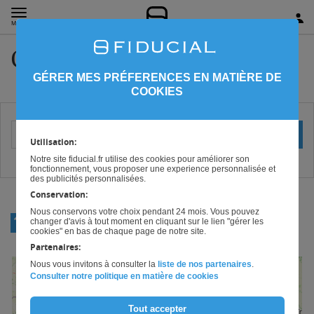
MENU
Conseil Centre
GÉRER MES PRÉFERENCES EN MATIÈRE DE
COOKIES
Votre localisation (ville ou code postal)
OK
Utilisation:
Notre site fiducial.fr utilise des cookies pour améliorer son
fonctionnement, vous proposer une experience personnalisée et
des publicités personnalisées.
Conservation:
Nous conservons votre choix pendant 24 mois. Vous pouvez
RETOUR
changer d'avis à tout moment en cliquant sur le lien "gérer les
CONSEIL
cookies" en bas de chaque page de notre site.
Partenaires:
Nous vous invitons à consulter la
liste de nos partenaires
.
+
Consulter notre politique en matière de cookies
−
Tout accepter