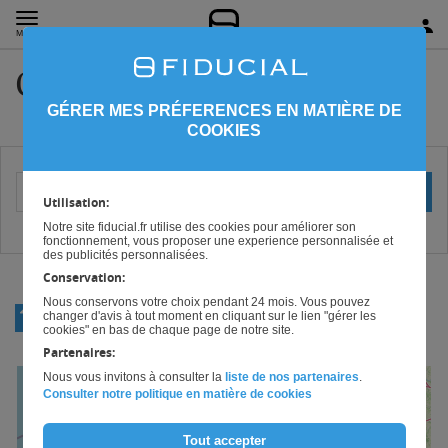
MENU
Conseil Ille-et-Vilaine
GÉRER MES PRÉFERENCES EN MATIÈRE DE
COOKIES
Votre localisation (ville ou code postal)
OK
Utilisation:
Notre site fiducial.fr utilise des cookies pour améliorer son
fonctionnement, vous proposer une experience personnalisée et
des publicités personnalisées.
Conservation:
Nous conservons votre choix pendant 24 mois. Vous pouvez
RETOUR
changer d'avis à tout moment en cliquant sur le lien "gérer les
BRETAGNE
cookies" en bas de chaque page de notre site.
Partenaires:
Nous vous invitons à consulter la
liste de nos partenaires
.
+
Consulter notre politique en matière de cookies
−
Tout accepter