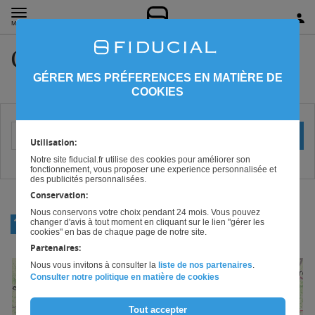
MENU
Caisse Aube (
10
)
GÉRER MES PRÉFERENCES EN MATIÈRE DE
COOKIES
Votre localisation (ville ou code postal)
OK
Utilisation:
Notre site fiducial.fr utilise des cookies pour améliorer son
fonctionnement, vous proposer une experience personnalisée et
des publicités personnalisées.
Conservation:
Nous conservons votre choix pendant 24 mois. Vous pouvez
RETOUR
changer d'avis à tout moment en cliquant sur le lien "gérer les
CHAMPAGNE-ARDENNE
cookies" en bas de chaque page de notre site.
Partenaires:
Nous vous invitons à consulter la
liste de nos partenaires
.
+
Consulter notre politique en matière de cookies
−
Tout accepter