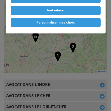
Tout refuser
4
Personnaliser mes choix
3
5
2
1
Leaflet
AVOCAT DANS L'INDRE
AVOCAT DANS LE CHER
AVOCAT DANS LE LOIR-ET-CHER