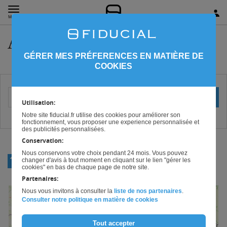
MENU
Avocat dans le Centre
GÉRER MES PRÉFERENCES EN MATIÈRE DE
COOKIES
Votre localisation (ville ou code postal)
OK
Utilisation:
Notre site fiducial.fr utilise des cookies pour améliorer son
fonctionnement, vous proposer une experience personnalisée et
des publicités personnalisées.
Conservation:
Nous conservons votre choix pendant 24 mois. Vous pouvez
RETOUR
changer d'avis à tout moment en cliquant sur le lien "gérer les
AVOCAT
cookies" en bas de chaque page de notre site.
Partenaires:
Nous vous invitons à consulter la
liste de nos partenaires
.
+
Consulter notre politique en matière de cookies
−
Tout accepter